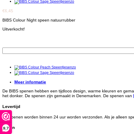
€
6,45
BIBS Colour Night speen natuurrubber
Uitverkocht!
Meer informatie
De BIBS spenen hebben een tijdloos design, warme kleuren en gemaakt
het donker. De spenen zijn gemaakt in Denemarken. De spenen van
Levertijd
De spenen worden binnen 24 uur worden verzonden. Als je alleen spene
Maten
9,7