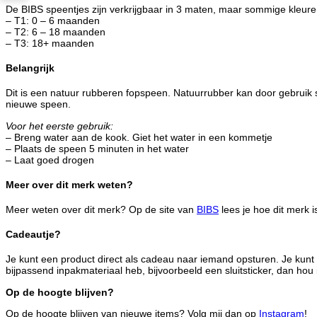
De BIBS speentjes zijn verkrijgbaar in 3 maten, maar sommige kleuren
– T1: 0 – 6 maanden
– T2: 6 – 18 maanden
– T3: 18+ maanden
Belangrijk
Dit is een natuur rubberen fopspeen. Natuurrubber kan door gebruik 
nieuwe speen.
Voor het eerste gebruik:
– Breng water aan de kook. Giet het water in een kommetje
– Plaats de speen 5 minuten in het water
– Laat goed drogen
Meer over dit merk weten?
Meer weten over dit merk? Op de site van
BIBS
lees je hoe dit merk i
Cadeautje?
Je kunt een product direct als cadeau naar iemand opsturen. Je kunt
bijpassend inpakmateriaal heb, bijvoorbeeld een sluitsticker, dan hou 
Op de hoogte blijven?
Op de hoogte blijven van nieuwe items? Volg mij dan op
Instagram
!