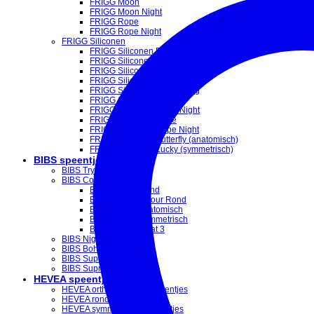
FRIGG Moon
FRIGG Moon Night
FRIGG Rope
FRIGG Rope Night
FRIGG Siliconen
FRIGG Siliconen Daisy
FRIGG Siliconen Daisy Color
FRIGG Siliconen Daisy Night
FRIGG Siliconen Fairytale
FRIGG Siliconen Little Viking
FRIGG Siliconen Moon
FRIGG Siliconen Moon Night
FRIGG Siliconen Rope
FRIGG Siliconen Rope Night
FRIGG Siliconen Butterfly (anatomisch)
FRIGG Siliconen Lucky (symmetrisch)
BIBS speentjes
BIBS Try-it Collection
BIBS Colour
BIBS Colour Rond
BIBS Studio Colour Rond
BIBS Colour Anatomisch
BIBS Colour Symmetrisch
BIBS Colour Maat 3
BIBS Night
BIBS Boheme
BIBS Supreme
BIBS Supreme siliconen
HEVEA speentjes
HEVEA orthodontische speentjes
HEVEA ronde speentjes
HEVEA symmetrische speentjes