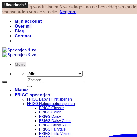
Uitverkocht!
Uitverkocht!
Uitverkocht!
Uitverkocht!
Uitverkocht!
Jouw bestelling wordt binnen 3 werkdagen na de besteldag verzonden.
voorwaarden van deze actie.
Negeren
Ga
Mijn account
naar
Over mij
inhoud
Blog
Contact
Menu
Zoeken
naar:
Nieuw
FRIGG speentjes
FRIGG Baby’s First spenen
FRIGG Natuurrubber spenen
FRIGG Classic
FRIGG Color
FRIGG Daisy
FRIGG Daisy Color
FRIGG Daisy Night
FRIGG Fairytale
FRIGG Little Viking